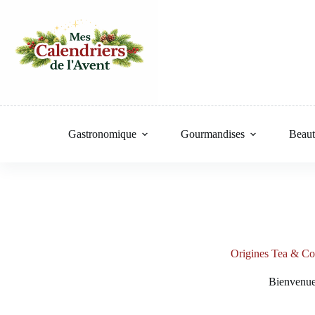
Passer
au
contenu
Gastronomique
Gourmandises
Beaut
Origines Tea & Cof
Bienvenu