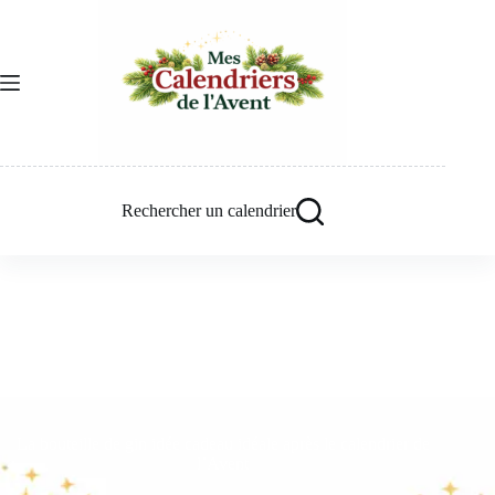
Passer
au
contenu
Rechercher un calendrier
La bouteille de gin idée cadeau idéale après le calendrier de
l’Avent