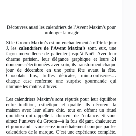
conservées par les amateurs de la marque. Leur
décorative, il plaît à un très large public.
les adultes. Maxim’s choisit des ingrédients de qualité
design élégant, leur fabrication robuste et leur
et un équilibre maîtrisé pour obtenir une texture
esthétique inspirée de la tradition parisienne les
fondante et un goût harmonieux, parfait pour les
rendent particulièrement attrayantes. Le Groom, avec
palais gourmands mais sensibles aux excès sucrés.
son apparence de casse-noisette, s’inscrit clairement
Découvrez aussi les calendriers de l’Avent Maxim’s pour
dans cette logique : c’est un petit objet que l’on garde,
prolonger la magie
que l’on expose et qui raconte une histoire.
Si le Groom Maxim’s est un enchantement à offrir le jour
J, les
calendriers de l’Avent Maxim’s
sont, eux, une
façon merveilleuse de patienter jusqu’à Noël. Avec leur
charme parisien, leur élégance graphique et leurs 24
douceurs sélectionnées avec soin, ils transforment chaque
jour de décembre en une petite fête avant la fête.
Chocolats fins, truffes délicates, mini-confiseries…
chaque case renferme une surprise gourmande qui
illumine les matins d’hiver.
Les calendriers Maxim’s sont réputés pour leur équilibre
entre tradition, esthétique et qualité. Ils décorent la
maison avec leur allure chic, tout en offrant un rituel
quotidien qui rappelle la douceur de l’enfance. Si vous
aimez l’univers du Groom—à la fois élégant, chaleureux
et gourmand—vous serez immédiatement conquis par les
calendriers de la marque. C’est une expérience complète,