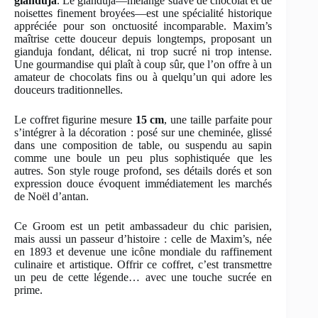
gianduja
. Le gianduja—mélange suave de chocolat et de
noisettes finement broyées—est une spécialité historique
appréciée pour son onctuosité incomparable. Maxim’s
maîtrise cette douceur depuis longtemps, proposant un
gianduja fondant, délicat, ni trop sucré ni trop intense.
Une gourmandise qui plaît à coup sûr, que l’on offre à un
amateur de chocolats fins ou à quelqu’un qui adore les
douceurs traditionnelles.
Le coffret figurine mesure
15 cm
, une taille parfaite pour
s’intégrer à la décoration : posé sur une cheminée, glissé
dans une composition de table, ou suspendu au sapin
comme une boule un peu plus sophistiquée que les
autres. Son style rouge profond, ses détails dorés et son
expression douce évoquent immédiatement les marchés
de Noël d’antan.
Ce Groom est un petit ambassadeur du chic parisien,
mais aussi un passeur d’histoire : celle de Maxim’s, née
en 1893 et devenue une icône mondiale du raffinement
culinaire et artistique. Offrir ce coffret, c’est transmettre
un peu de cette légende… avec une touche sucrée en
prime.