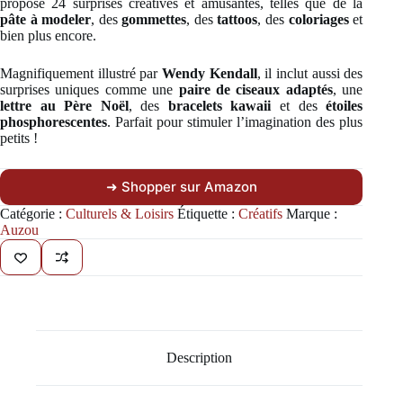
propose 24 surprises créatives et amusantes, telles que de la
pâte à modeler
, des
gommettes
, des
tattoos
, des
coloriages
et
bien plus encore.
Magnifiquement illustré par
Wendy Kendall
, il inclut aussi des
surprises uniques comme une
paire de ciseaux adaptés
, une
lettre au Père Noël
, des
bracelets kawaii
et des
étoiles
phosphorescentes
. Parfait pour stimuler l’imagination des plus
petits !
➜ Shopper sur Amazon
Catégorie :
Culturels & Loisirs
Étiquette :
Créatifs
Marque :
Auzou
Description