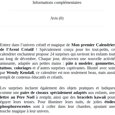
Informations complémentaires
Avis (0)
Entrez dans l’univers créatif et magique de
Mon premier Calendrie
de l’Avent Créatif
! Spécialement conçu pour les tout-petits, c
calendrier enchanteur propose 24 surprises qui raviront les enfants tout
au long de décembre. Chaque jour, découvrez une nouvelle activité
amusante, adaptée aux petites mains :
pâte à modeler
,
gommettes
tattoos
,
coloriages
et d’autres surprises captivantes. Illustré avec soin
par
Wendy Kendall
, ce calendrier est non seulement beau, mais auss
rempli de contenus éducatifs et créatifs.
Les surprises incluent également des objets pratiques et ludiques
comme une
paire de ciseaux spécialement adaptés
aux enfants, un
lettre au Père Noël
à remplir, ainsi que des
bracelets kawaii
pou
égayer leurs tenues. Pour illuminer leurs nuits, de jolies
étoiles
phosphorescentes
sont à coller dans leur chambre, ajoutant une
touche magique à leur univers.