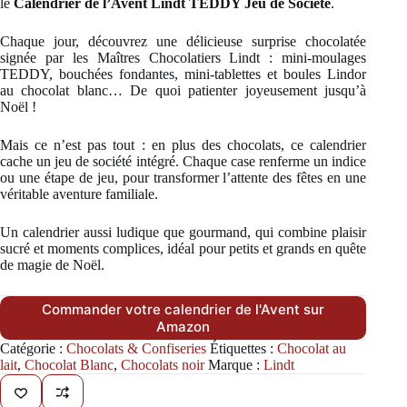
le
Calendrier de l’Avent Lindt TEDDY Jeu de Société
.
Chaque jour, découvrez une délicieuse surprise chocolatée
signée par les Maîtres Chocolatiers Lindt : mini-moulages
TEDDY, bouchées fondantes, mini-tablettes et boules Lindor
au chocolat blanc… De quoi patienter joyeusement jusqu’à
Noël !
Mais ce n’est pas tout : en plus des chocolats, ce calendrier
cache un jeu de société intégré. Chaque case renferme un indice
ou une étape de jeu, pour transformer l’attente des fêtes en une
véritable aventure familiale.
Un calendrier aussi ludique que gourmand, qui combine plaisir
sucré et moments complices, idéal pour petits et grands en quête
de magie de Noël.
Commander votre calendrier de l'Avent sur
Amazon
Catégorie :
Chocolats & Confiseries
Étiquettes :
Chocolat au
lait
,
Chocolat Blanc
,
Chocolats noir
Marque :
Lindt