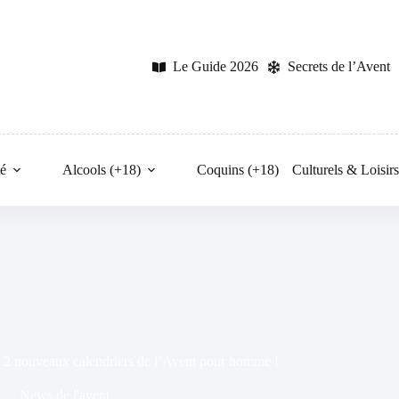
Le Guide 2026
Secrets de l’Avent
é
Alcools (+18)
Coquins (+18)
Culturels & Loisir
 2 nouveaux calendriers de l’Avent pour homme !
News de l'avent