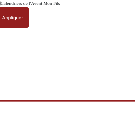
lendriers
Calendriers de l'Avent Mon Fils
e
Avent
ur...
Appliquer