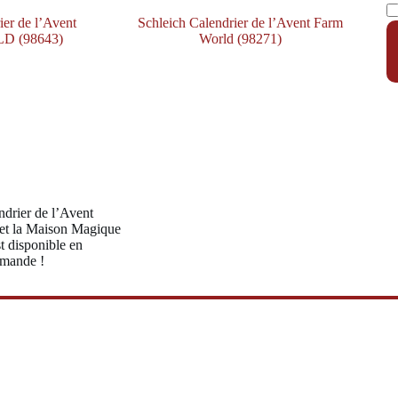
Ca
d
ier de l’Avent
Schleich Calendrier de l’Avent Farm
l'
 (98643)
World (98271)
po
ndrier de l’Avent
et la Maison Magique
t disponible en
mande !