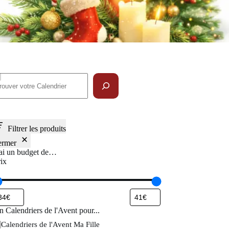
echercher
Filtrer les produits
ermer
’ai un budget de…
rix
 Calendriers de l'Avent pour...
n
Calendriers de l'Avent Ma Fille