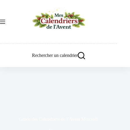
Passer
au
contenu
Rechercher un calendrier
Guide des Calendriers de l’Avent Mercredi