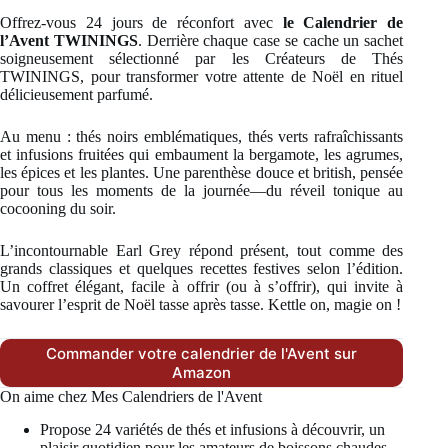
Offrez-vous 24 jours de réconfort avec
le Calendrier de
l’Avent TWININGS
. Derrière chaque case se cache un sachet
soigneusement sélectionné par les Créateurs de Thés
TWININGS, pour transformer votre attente de Noël en rituel
délicieusement parfumé.
Au menu : thés noirs emblématiques, thés verts rafraîchissants
et infusions fruitées qui embaument la bergamote, les agrumes,
les épices et les plantes. Une parenthèse douce et british, pensée
pour tous les moments de la journée—du réveil tonique au
cocooning du soir.
L’incontournable Earl Grey répond présent, tout comme des
grands classiques et quelques recettes festives selon l’édition.
Un coffret élégant, facile à offrir (ou à s’offrir), qui invite à
savourer l’esprit de Noël tasse après tasse. Kettle on, magie on !
Commander votre calendrier de l'Avent sur
Amazon
On aime chez Mes Calendriers de l'Avent
Propose 24 variétés de thés et infusions à découvrir, un
plaisir quotidien pour les amateurs de boissons chaudes.