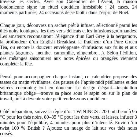
traverse les siècles. Avec son Calendrier de l’Avent, la maison
londonienne signe un rituel quotidien irrésistible : 24 cases, 24
moments parfumés, 24 occasions de se blottir dans l’esprit de Noël.
Chaque jour, découvrez un sachet prêt à infuser, sélectionné parmi les
thés noirs iconiques, les thés verts délicats et les infusions gourmandes.
Les amateurs reconnaitront l’élégance d’un Earl Grey à la bergamote,
la profondeur d’un English Breakfast, la fraîcheur d’un Pure Green
Tea, ou encore la douceur enveloppante d’infusions aux fruits et aux
plantes (agrumes, menthe, camomille, gingembre…). Selon l’édition,
des mélanges saisonniers aux notes épicées ou orangées viennent
compléter la fête.
Pensé pour accompagner chaque instant, ce calendrier propose des
tasses du matin vivifiantes, des pauses de l’après-midi pétillantes et des
soirées cocooning tout en douceur. Le design élégant—inspiration
britannique oblige—trouve sa place sous le sapin ou sur le plan de
travail, prêt à devenir votre petit rendez-vous quotidien.
Côté préparation, suivez la règle d’or TWININGS : 200 ml d’eau à 95
°C pour les thés noirs, 80–85 °C pour les thés verts, et laissez infuser 3
minutes pour l’équilibre, 4 minutes pour plus d’intensité. Envie d’un
twist 100 % British ? Ajoutez un nuage de lait sur vos thés noirs
corsés.