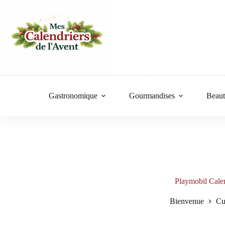
Passer
au
contenu
Gastronomique
Gourmandises
Beaut
Playmobil Calen
Bienvenue
Cu