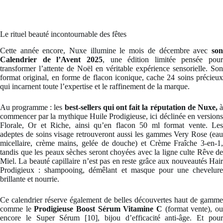
Le rituel beauté incontournable des fêtes
Cette année encore, Nuxe illumine le mois de décembre avec
son
Calendrier de l’Avent 2025
, une édition limitée pensée pour
transformer l’attente de Noël en véritable expérience sensorielle. Son
format original, en forme de flacon iconique, cache 24 soins précieux
qui incarnent toute l’expertise et le raffinement de la marque.
Au programme : les
best-sellers qui ont fait la réputation de Nuxe,
commencer par la mythique Huile Prodigieuse, ici déclinée en versions
Florale, Or et Riche, ainsi qu’en flacon 50 ml format vente. Les
adeptes de soins visage retrouveront aussi les gammes Very Rose (eau
micellaire, crème mains, gelée de douche) et Crème Fraîche 3-en-1,
tandis que les peaux sèches seront choyées avec la ligne culte Rêve de
Miel. La beauté capillaire n’est pas en reste grâce aux nouveautés Hair
Prodigieux : shampooing, démêlant et masque pour une chevelure
brillante et nourrie.
Ce calendrier réserve également de belles découvertes haut de gamme
comme le
Prodigieuse Boost Sérum Vitamine C
(format vente), o
encore le Super Sérum [10], bijou d’efficacité anti-âge. Et pour