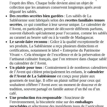
l’esprit des fêtes. Chaque boîte devient ainsi un objet de
collection que les amateurs conservent longtemps après avoir
dégusté les sablés.
Des recettes secrètes bien gardées
: Les sablés de La
Sablésienne sont fabriqués selon des
recettes familiales tenues
secrètes
, ce qui contribue à leur saveur unique. Le calendrier de
l’Avent, en particulier, permet de découvrir différents parfums,
souvent élaborés spécialement pour l’occasion, comme les sablés
au caramel au beurre salé ou à la vanille de Madagascar.
Le savoir-faire reconnu
: Grâce à la qualité exceptionnelle de
ses produits, La Sablésienne a reçu plusieurs distinctions et
certifications, notamment le label « Entreprise du Patrimoine
Vivant ». Cela témoigne de l’excellence et de la préservation de
l’artisanat culinaire français, que l’on retrouve dans chaque sablé
du calendrier de l’Avent.
Un plaisir pour tous
: Contrairement à de nombreux calendriers
de l’Avent qui ciblent principalement les enfants, le
calendrier
de l’Avent de La Sablésienne
est conçu pour plaire aux
gourmets de tout âge. Il offre un plaisir raffiné pour ceux qui
souhaitent célébrer l’Avent avec un moment de douceur et de
tradition, souvent partagé en famille autour d’un thé ou d’un
café.
Une production éco-responsable
: Soucieuse de
l’environnement, la biscuiterie mise sur des
emballages
recyclables
et sélectionne des ingrédients issus de l’agriculture