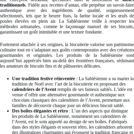
traditionnels
. Fidèle aux recettes d’antan, elle perpétue un savoir-faire
authentique avec des ingrédients de qualité, soigneusement
sélectionnés, tels que le beurre frais, la farine locale et les œufs de
poules élevées en plein air. La Sablésienne veille à respecter les
méthodes artisanales, comme le façonnage manuel de ses biscuits,
garantissant un goût inimitable et une texture fondante.
Fortement attachée à ses origines, la biscuiterie valorise son patrimoine
culinaire tout en s’adaptant aux goûts contemporains avec des créations
gourmandes et originales. Les produits de la Sablésienne sont
aujourd’hui appréciés bien au-delà des frontières françaises, séduisant
les amateurs de biscuits fins et de pâtisseries délicates.
Une tradition festive réinventée
: La Sablésienne a su marier la
tradition de Noël avec l’art de la biscuiterie en proposant des
calendriers de l’Avent
remplis de ses fameux sablés. L’idée est
venue d’offrir une alternative gourmande et authentique aux
chocolats classiques des calendriers de l’Avent, permettant aux
familles de découvrir chaque jour un délicieux biscuit sablé.
Des boîtes élégantes et rétro
: L’un des aspects qui distingue
les produits de La Sablésienne, notamment ses calendriers de
l’Avent, est le soin apporté au design de ses boîtes. Fabriqués
dans des styles élégants et souvent rétro, les calendriers arborent
des illustrations charmantes qui évoquent la tradition française et