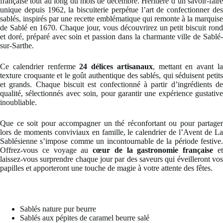
française tout au long du mois de décembre. Héritière d’un savoir-faire
unique depuis 1962, la biscuiterie perpétue l’art de confectionner des
sablés, inspirés par une recette emblématique qui remonte à la marquise
de Sablé en 1670. Chaque jour, vous découvrirez un petit biscuit rond
et doré, préparé avec soin et passion dans la charmante ville de Sablé-
sur-Sarthe.
Ce calendrier renferme
24 délices artisanaux
, mettant en avant l
texture croquante et le goût authentique des sablés, qui séduisent petits
et grands. Chaque biscuit est confectionné à partir d’ingrédients de
qualité, sélectionnés avec soin, pour garantir une expérience gustative
inoubliable.
Que ce soit pour accompagner un thé réconfortant ou pour partager
lors de moments conviviaux en famille, le calendrier de l’Avent de La
Sablésienne s’impose comme un incontournable de la période festive.
Offrez-vous ce voyage au
cœur de la gastronomie française
e
laissez-vous surprendre chaque jour par des saveurs qui éveilleront vos
papilles et apporteront une touche de magie à votre attente des fêtes.
Sablés nature pur beurre
Sablés aux pépites de caramel beurre salé